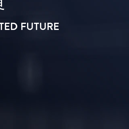
界
ITED FUTURE